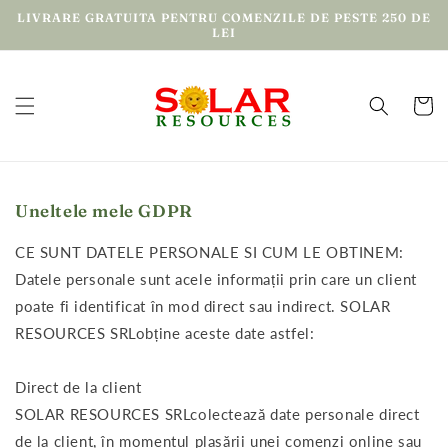
Treci la
LIVRARE GRATUITA PENTRU COMENZILE DE PESTE 250 DE
conținut
LEI
Cos
Uneltele mele GDPR
CE SUNT DATELE PERSONALE SI CUM LE OBTINEM:
Datele personale sunt acele informații prin care un client
poate fi identificat în mod direct sau indirect. SOLAR
RESOURCES SRLobține aceste date astfel:
Direct de la client
SOLAR RESOURCES SRLcolectează date personale direct
de la client, în momentul plasării unei comenzi online sau